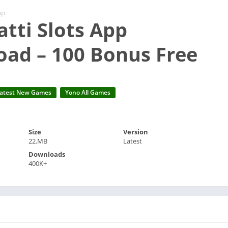
pp
atti Slots App
ad – 100 Bonus Free
atest New Games
Yono All Games
Size
Version
22.MB
Latest
Downloads
400K+