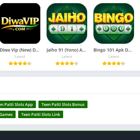
Diwa Vip (New) Download Get – ₹89 Bonus Free
Jaiho 91 (Yono) Apk Download & ₹99 Bonus Free
Bingo 101 Apk Download Get – ₹77 Bonus Free
Latest
Latest
Latest
en Patti Slots App
Teen Patti Slots Bonus
s Games
Teen Patti Slots Link